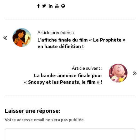
P
Article précédent :
o
L’affiche finale du film « Le Prophète »
en haute définition !
s
t
N
Article suivant :
a
La bande-annonce finale pour
v
« Snoopy et les Peanuts, le film » !
i
g
a
Laisser une réponse:
t
Votre adresse email ne sera pas publiée.
i
o