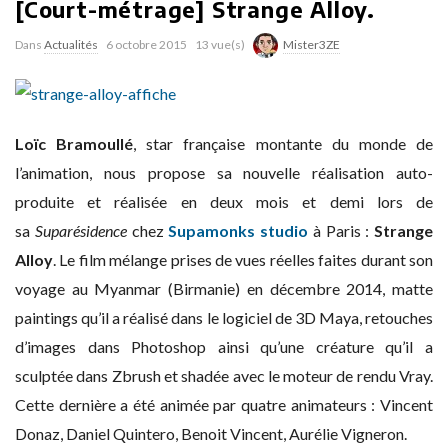
[Court-métrage] Strange Alloy.
Dans
Actualités
6 octobre 2015
13 vue(s)
Mister3ZE
Loïc Bramoullé
, star française montante du monde de
l’animation, nous propose sa nouvelle réalisation auto-
produite et réalisée en deux mois et demi lors de
sa
Suparésidence
chez
Supamonks studio
à Paris :
Strange
Alloy
. Le film mélange prises de vues réelles faites durant son
voyage au Myanmar (Birmanie) en décembre 2014, matte
paintings qu’il a réalisé dans le logiciel de 3D Maya, retouches
d’images dans Photoshop ainsi qu’une créature qu’il a
sculptée dans Zbrush et shadée avec le moteur de rendu Vray.
Cette dernière a été animée par quatre animateurs : Vincent
Donaz, Daniel Quintero, Benoit Vincent, Aurélie Vigneron.