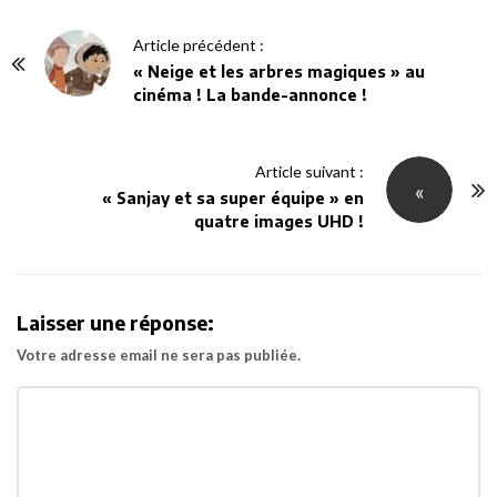
P
Article précédent :
o
« Neige et les arbres magiques » au
cinéma ! La bande-annonce !
s
t
N
Article suivant :
«
a
« Sanjay et sa super équipe » en
v
quatre images UHD !
i
g
a
Laisser une réponse:
t
Votre adresse email ne sera pas publiée.
i
o
n