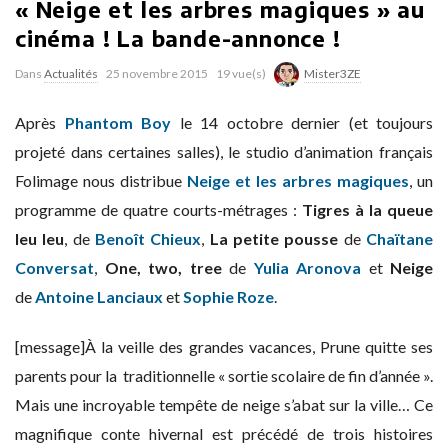
« Neige et les arbres magiques » au
cinéma ! La bande-annonce !
Dans
Actualités
25 novembre 2015
19 vue(s)
Mister3ZE
Après
Phantom Boy
le 14 octobre dernier (et toujours
projeté dans certaines salles), le studio d’animation français
Folimage nous distribue
Neige et les arbres magiques
, un
programme de quatre courts-métrages :
Tigres à la queue
leu leu
, de
Benoît Chieux
,
La petite pousse
de
Chaïtane
Conversat
,
One, two, tree
de
Yulia Aronova
et
Neige
de
Antoine Lanciaux
et
Sophie Roze
.
[message]À la veille des grandes vacances, Prune quitte ses
parents pour la traditionnelle « sortie scolaire de fin d’année ».
Mais une incroyable tempête de neige s’abat sur la ville… Ce
magnifique conte hivernal est précédé de trois histoires