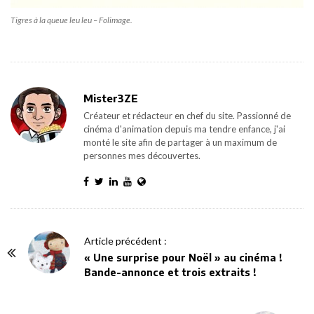
Tigres à la queue leu leu – Folimage.
Mister3ZE
Créateur et rédacteur en chef du site. Passionné de
cinéma d'animation depuis ma tendre enfance, j'ai
monté le site afin de partager à un maximum de
personnes mes découvertes.
P
Article précédent :
o
« Une surprise pour Noël » au cinéma !
Bande-annonce et trois extraits !
s
t