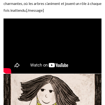
charmantes, où les arbres s’animent et jouent un rôle à chaque
fois inattendu.[/message]