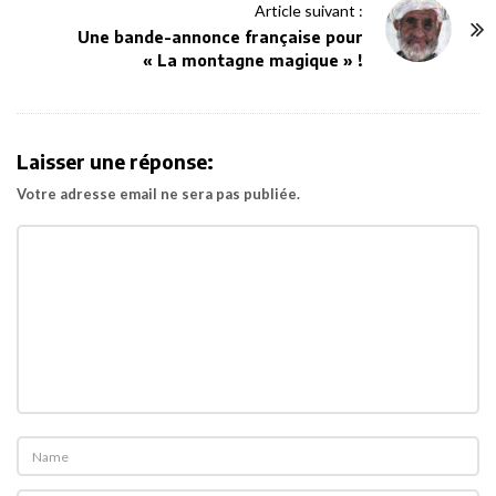
N
Article suivant :
a
Une bande-annonce française pour
v
« La montagne magique » !
i
g
a
Laisser une réponse:
t
Votre adresse email ne sera pas publiée.
i
o
n