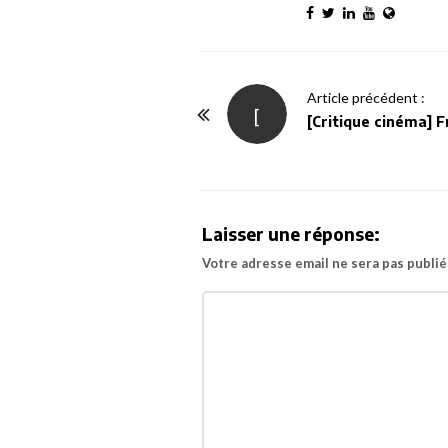
P
Article précédent :
[
o
[Critique cinéma] 
s
t
N
a
Laisser une réponse:
v
Votre adresse email ne sera pas publié
i
g
a
t
i
o
n