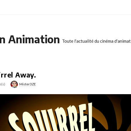
n Animation
Toute l'actualité du cinéma d'anima
irrel Away.
e(s)
Mister3ZE