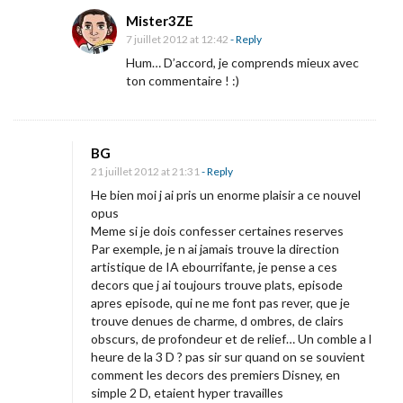
o
Mister3ZE
n
7 juillet 2012 at 12:42
- Reply
t
Hum… D’accord, je comprends mieux avec
i
ton commentaire ! :)
n
e
n
BG
t
21 juillet 2012 at 21:31
- Reply
s
He bien moi j ai pris un enorme plaisir a ce nouvel
opus
.
Meme si je dois confesser certaines reserves
Par exemple, je n ai jamais trouve la direction
artistique de IA ebourrifante, je pense a ces
decors que j ai toujours trouve plats, episode
apres episode, qui ne me font pas rever, que je
trouve denues de charme, d ombres, de clairs
obscurs, de profondeur et de relief… Un comble a l
heure de la 3 D ? pas sir sur quand on se souvient
comment les decors des premiers Disney, en
simple 2 D, etaient hyper travailles