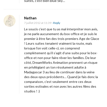
suites, c’est bien Blue Sky…
c
e
4
Nathan
:
7 juillet 2012 at 11:39
- Reply
Le soucis c’est que tu as mal interpréter mon avis,
L
je ne parle aucunement du box-office et je suis le
a
premier à être fan des trois premiers Age de Glace
D
! Leurs suites tenaient vraiment la route, mais
lorsque l’on voit celle-ci, on comprend
é
complètement qu’il s’agit d’une suite pour le box-
r
office et non pour faire rêver les familles. De leur
i
côté, DreamWorks Animation prennent un risque
en privilégiant un ton résolument adulte à
v
Madagascar 3 au lieu de continuer dans la veine
e
des deux opus précédents… Quand je fais donc la
d
comparaison, c’est seulement entre ces deux
sorties estivales et non avec les autres films des
e
studios ! :)
s
c