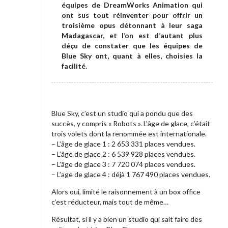
c
équipes de DreamWorks Animation qui
ont sus tout réinventer pour offrir un
i
troisième opus détonnant à leur saga
n
Madagascar, et l’on est d’autant plus
é
déçu de constater que les équipes de
Blue Sky ont, quant à elles, choisies la
m
facilité.
a
]
L
’
Blue Sky, c’est un studio qui a pondu que des
succès, y compris « Robots ». L’âge de glace, c’était
â
trois volets dont la renommée est internationale.
g
– L’âge de glace 1 : 2 653 331 places vendues.
e
– L’âge de glace 2 : 6 539 928 places vendues.
– L’âge de glace 3 : 7 720 074 places vendues.
d
– L’age de glace 4 : déjà 1 767 490 places vendues.
e
Alors oui, limité le raisonnement à un box office
g
c’est réducteur, mais tout de même…
l
Résultat, si il y a bien un studio qui sait faire des
a