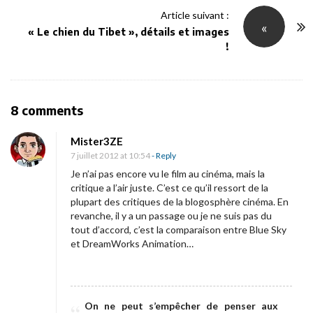
N
Article suivant :
«
a
« Le chien du Tibet », détails et images
v
!
i
g
a
O
8 comments
t
n
i
Mister3ZE
[
7 juillet 2012 at 10:54
- Reply
o
C
Je n’ai pas encore vu le film au cinéma, mais la
n
r
critique a l’air juste. C’est ce qu’il ressort de la
plupart des critiques de la blogosphère cinéma. En
i
revanche, il y a un passage ou je ne suis pas du
t
tout d’accord, c’est la comparaison entre Blue Sky
i
et DreamWorks Animation…
q
u
e
On ne peut s’empêcher de penser aux