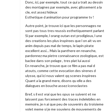
Donc, ici, par exemple, tout ce qui a trait au dessin
des montagnes par exemple, avec glissement a la
cle, est assez hideux
Esthetique d animation pour programme tv !
Autre point, je trouve ici que les personnages ne
sont pas tous tres reussis esthetiquement parlant
Si par exemple, l orang outan est prodigieux, l une
des creations les plus inspirees que l on ait vu en
anim depuis pas mal de temps, le lapin pirate
excellent assi… Mais la panthere en revanche,
pardonnez ma pietre connaissance zoologique, est
baclee dans son pelage , tres plat lui aussi
En revanche, je trouve que ce film a pas mal d
atouts, comme cette evocation des sirenes d
ulysse, qui ici nous valent qq scenes inspirees
Quant a la grand mere, disons qu elle a des
dialogues en bouche assez iconoclastes
Bref, s il est vrai que les opus se suivent et ne
laissent pas forcement des traces indelebiles en
memoire, je n ai que peu de souvenirs du troisieme
volet meme si je me souviens de mouvements de