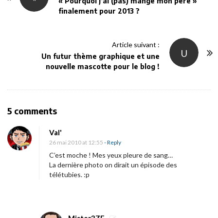
o
« Pourquoi j’ai (pas) mangé mon père »
finalement pour 2013 ?
s
t
N
Article suivant :
U
a
Un futur thème graphique et une
v
nouvelle mascotte pour le blog !
i
g
a
O
5 comments
t
n
i
Val'
D
26 mai 2010 at 12:55
- Reply
o
e
C’est moche ! Mes yeux pleure de sang…
n
n
La dernière photo on dirait un épisode des
télétubies. :p
o
u
v
e