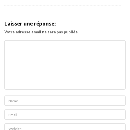
c
h
i
Laisser une réponse:
m
Votre adresse email ne sera pas publiée.
p
a
n
z
é
s
d
e
l
’
e
s
p