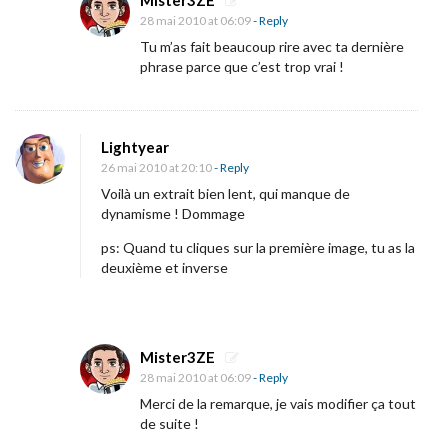
Mister3ZE
a
28 mai 2010 at 06:09
- Reply
u
Tu m’as fait beaucoup rire avec ta dernière
phrase parce que c’est trop vrai !
x
m
é
Lightyear
d
26 mai 2010 at 20:10
- Reply
i
Voilà un extrait bien lent, qui manque de
a
dynamisme ! Dommage
s
ps: Quand tu cliques sur la première image, tu as la
p
deuxième et inverse
o
u
r
Mister3ZE
L
28 mai 2010 at 06:09
- Reply
e
Merci de la remarque, je vais modifier ça tout
de suite !
s