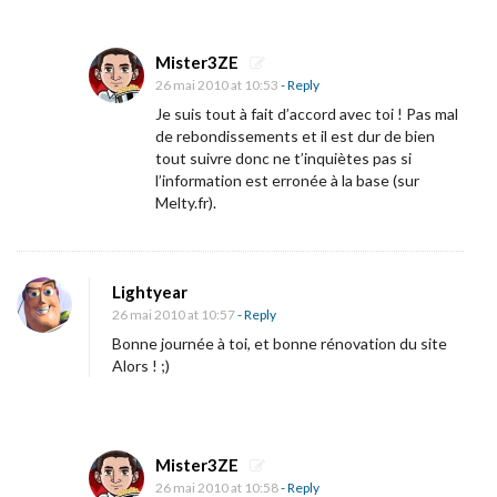
o
i
Mister3ZE
j
26 mai 2010 at 10:53
- Reply
Je suis tout à fait d’accord avec toi ! Pas mal
’
de rebondissements et il est dur de bien
a
tout suivre donc ne t’inquiètes pas si
i
l’information est erronée à la base (sur
Melty.fr).
(
p
a
Lightyear
s
26 mai 2010 at 10:57
- Reply
)
Bonne journée à toi, et bonne rénovation du site
m
Alors ! ;)
a
n
g
Mister3ZE
é
26 mai 2010 at 10:58
- Reply