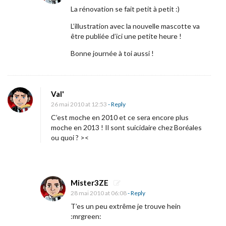
m
La rénovation se fait petit à petit :)
o
L’illustration avec la nouvelle mascotte va
n
être publiée d’ici une petite heure !
p
Bonne journée à toi aussi !
è
r
e
Val'
26 mai 2010 at 12:53
- Reply
»
C’est moche en 2010 et ce sera encore plus
f
moche en 2013 ! Il sont suicidaire chez Boréales
ou quoi ? ><
i
n
a
l
Mister3ZE
28 mai 2010 at 06:08
- Reply
e
T’es un peu extrême je trouve hein
m
:mrgreen:
e