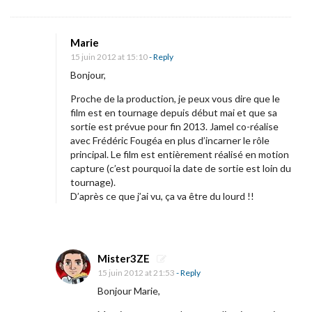
n
t
Marie
p
15 juin 2012 at 15:10
- Reply
o
Bonjour,
u
Proche de la production, je peux vous dire que le
r
film est en tournage depuis début mai et que sa
2
sortie est prévue pour fin 2013. Jamel co-réalise
avec Frédéric Fougéa en plus d’incarner le rôle
0
principal. Le film est entièrement réalisé en motion
1
capture (c’est pourquoi la date de sortie est loin du
3
tournage).
D’après ce que j’ai vu, ça va être du lourd !!
?
Mister3ZE
15 juin 2012 at 21:53
- Reply
Bonjour Marie,