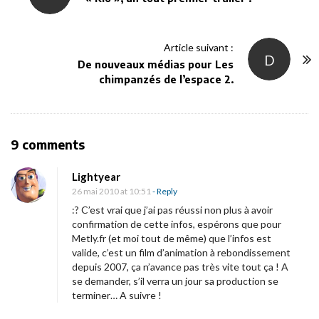
s
t
Article suivant :
N
D
De nouveaux médias pour Les
a
chimpanzés de l’espace 2.
v
i
g
O
9 comments
a
n
t
Lightyear
«
i
26 mai 2010 at 10:51
- Reply
o
:? C’est vrai que j’ai pas réussi non plus à avoir
P
confirmation de cette infos, espérons que pour
n
Metly.fr (et moi tout de même) que l’infos est
o
valide, c’est un film d’animation à rebondissement
u
depuis 2007, ça n’avance pas très vite tout ça ! A
r
se demander, s’il verra un jour sa production se
terminer… A suivre !
q
u