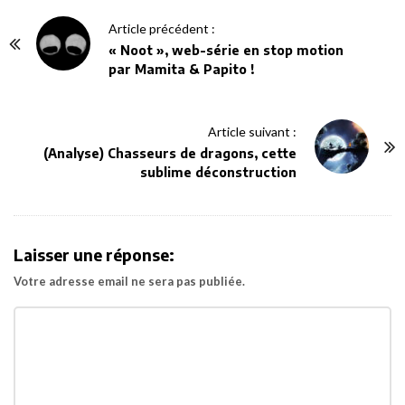
P
Article précédent :
o
« Noot », web-série en stop motion
par Mamita & Papito !
s
t
N
Article suivant :
a
(Analyse) Chasseurs de dragons, cette
v
sublime déconstruction
i
g
a
Laisser une réponse:
t
Votre adresse email ne sera pas publiée.
i
o
n