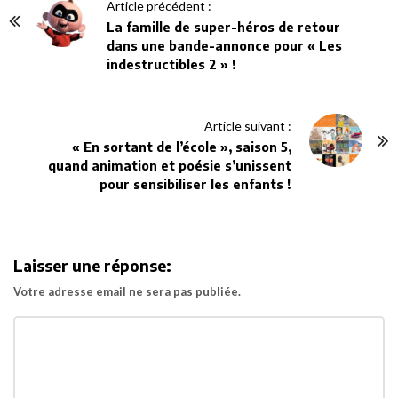
P
Article précédent :
o
La famille de super-héros de retour
dans une bande-annonce pour « Les
s
indestructibles 2 » !
t
N
a
Article suivant :
v
« En sortant de l’école », saison 5,
quand animation et poésie s’unissent
i
pour sensibiliser les enfants !
g
a
t
Laisser une réponse:
i
o
Votre adresse email ne sera pas publiée.
n