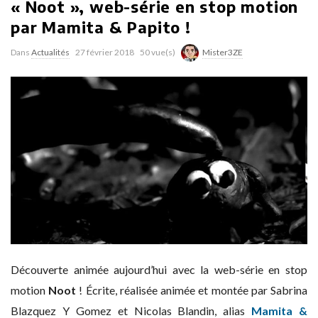
« Noot », web-série en stop motion
par Mamita & Papito !
Dans
Actualités
27 février 2018
50 vue(s)
Mister3ZE
Découverte animée aujourd’hui avec la web-série en stop
motion
Noot
! Écrite, réalisée animée et montée par Sabrina
Blazquez Y Gomez et Nicolas Blandin, alias
Mamita &