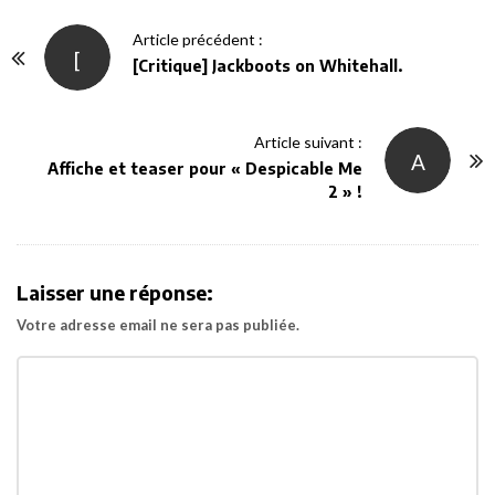
P
Article précédent :
[
o
[Critique] Jackboots on Whitehall.
s
t
Article suivant :
N
A
Affiche et teaser pour « Despicable Me
a
2 » !
v
i
g
Laisser une réponse:
a
Votre adresse email ne sera pas publiée.
t
i
o
n