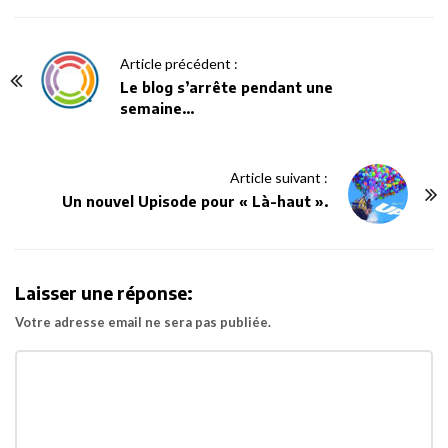
P
Article précédent :
o
Le blog s’arrête pendant une
semaine…
s
t
N
Article suivant :
a
Un nouvel Upisode pour « Là-haut ».
v
i
g
Laisser une réponse:
a
Votre adresse email ne sera pas publiée.
t
i
o
n