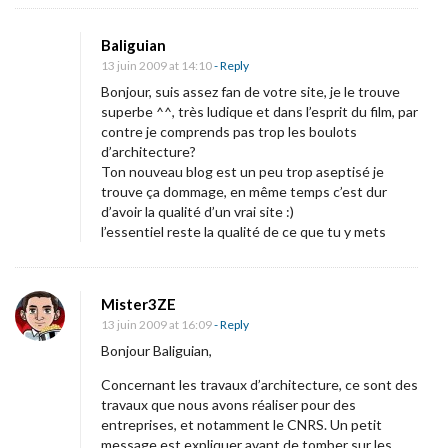
a
r
Baliguian
r
13 juin 2009 at 14:10
- Reply
ê
Bonjour, suis assez fan de votre site, je le trouve
superbe ^^, très ludique et dans l’esprit du film, par
t
contre je comprends pas trop les boulots
e
d’architecture?
p
Ton nouveau blog est un peu trop aseptisé je
trouve ça dommage, en même temps c’est dur
e
d’avoir la qualité d’un vrai site :)
n
l’essentiel reste la qualité de ce que tu y mets
d
a
Mister3ZE
n
13 juin 2009 at 16:09
- Reply
t
Bonjour Baliguian,
u
Concernant les travaux d’architecture, ce sont des
n
travaux que nous avons réaliser pour des
e
entreprises, et notamment le CNRS. Un petit
s
message est expliquer avant de tomber sur les