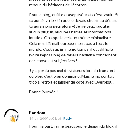
rendus du bâtiment de l’écotron.
e
m
Pour le blog, oui il est aseptisé, mais c’est voulu. Si
tu aurais vu le skin que je devais choisir au départ,
a
tu aurais pris peur alors =) Je ne veux rajouter
i
aucun plug-in, aucunes barres et informations
n
inutiles. On appelle cela un thème minimaliste.
Cela ne plaît malheureusement pas à tous le
e
monde, c’est sûr. En même temps, il est difficile
…
(voire impossible) de faire l’unanimité concernant
des choses si subjectives !
J’y ai perdu pas mal de visiteurs lors du transfert
du blog, c’est bien dommage. Mais je me sentais
trop à l’étroit et laisser de côté avec Overblog…
Bonne journée !
Random
14 juin 2009 at 01:16
- Reply
Pour ma part, j’aime beaucoup le design du blog, il