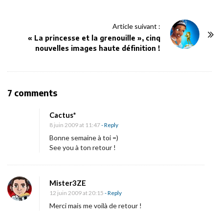
t
N
Article suivant :
a
« La princesse et la grenouille », cinq
v
nouvelles images haute définition !
i
g
a
O
7 comments
t
n
i
Cactus*
L
8 juin 2009 at 11:47
- Reply
o
e
Bonne semaine à toi =)
n
b
See you à ton retour !
l
o
Mister3ZE
g
12 juin 2009 at 20:15
- Reply
s
Merci mais me voilà de retour !
’