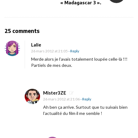
v
« Madagascar 3 ».
i
g
a
O
25 comments
t
n
i
Lalie
P
26 mars 2012 at 21:05
- Reply
o
r
Merde alors je l’avais totalement loupée celle-là !!!
n
e
Partiels de mes deux.
m
i
è
Mister3ZE
r
26 mars 2012 at 21:06
- Reply
e
Ah ben ça arrive. Surtout que tu suivais bien
b
l’actualité du film il me semble !
a
n