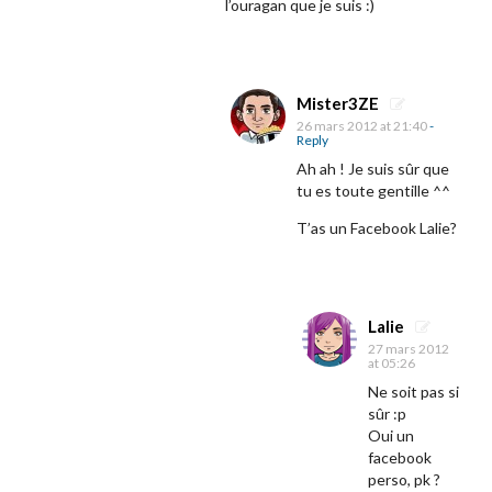
l’ouragan que je suis :)
Mister3ZE
26 mars 2012 at 21:40
-
Reply
Ah ah ! Je suis sûr que
tu es toute gentille ^^
T’as un Facebook Lalie?
Lalie
27 mars 2012
at 05:26
Ne soit pas si
sûr :p
Oui un
facebook
perso, pk ?