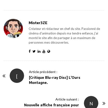
Mister3ZE
Créateur et rédacteur en chef du site. Passionné de
cinéma d'animation depuis ma tendre enfance, j'ai
monté le site afin de partager à un maximum de
personnes mes découvertes.
P
Article précédent :
[
o
[Critique Blu-ray Disc] L’Ours
Montagne.
s
t
N
Article suivant :
N
a
Nouvelle affiche française pour