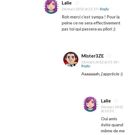
Lalie
»
26 mars 2012 at 21:17
- Reply
!
Roh merci c’est sympa ! Pour la
peine ce ne sera effectivement
pas toi qui passera au pilori ;)
Mister3ZE
26 mars 2012 at 21:18
-
Reply
Aaaaaaah, j’apprécie ;)
Lalie
26 mars 2012
at 21:21
Oui amis
évite quand
même de me