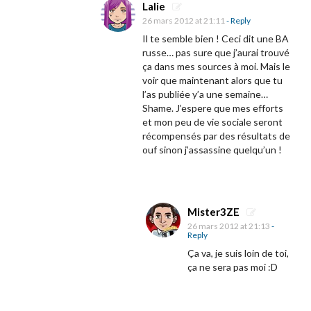
d
Lalie
e
26 mars 2012 at 21:11
- Reply
-
Il te semble bien ! Ceci dit une BA
russe… pas sure que j’aurai trouvé
a
ça dans mes sources à moi. Mais le
n
voir que maintenant alors que tu
n
l’as publiée y’a une semaine…
Shame. J’espere que mes efforts
o
et mon peu de vie sociale seront
n
récompensés par des résultats de
ouf sinon j’assassine quelqu’un !
c
e
p
o
Mister3ZE
u
26 mars 2012 at 21:13
-
Reply
r
Ça va, je suis loin de toi,
«
ça ne sera pas moi :D
H