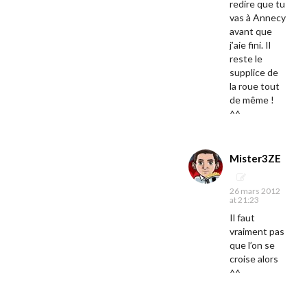
redire que tu
vas à Annecy
avant que
j’aie fini. Il
reste le
supplice de
la roue tout
de même !
^^
Mister3ZE
26 mars 2012
at 21:23
Il faut
vraiment pas
que l’on se
croise alors
^^