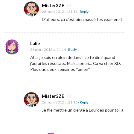
o
Mister3ZE
t
26 mars 2012 at 21:11
- Reply
D’ailleurs, ça c’est bien passé tes examens?
e
l
T
Lalie
r
26 mars 2012 at 21:14
- Reply
a
Aha, je suis en plein dedans ! Je te dirai quand
n
j’aurai les résultats. Mais a priori… Ca va chier XD.
s
Plus que deux semaines *amen*
y
l
v
Mister3ZE
a
26 mars 2012 at 21:16
- Reply
n
Je file mettre un cierge à Lourdes pour toi ;)
i
a