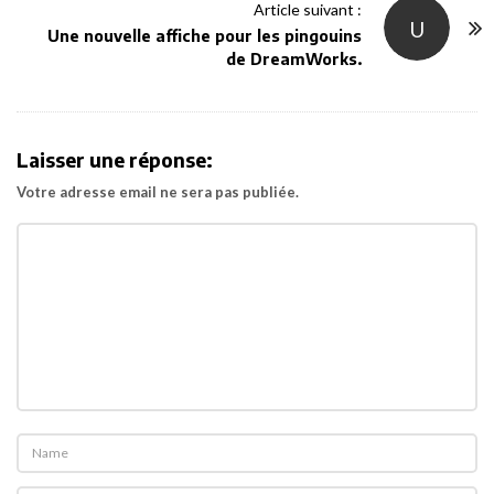
N
Article suivant :
U
a
Une nouvelle affiche pour les pingouins
v
de DreamWorks.
i
g
a
Laisser une réponse:
t
Votre adresse email ne sera pas publiée.
i
o
n