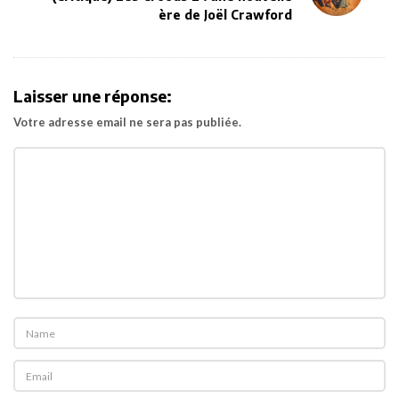
v
ère de Joël Crawford
i
g
a
Laisser une réponse:
t
Votre adresse email ne sera pas publiée.
i
o
n