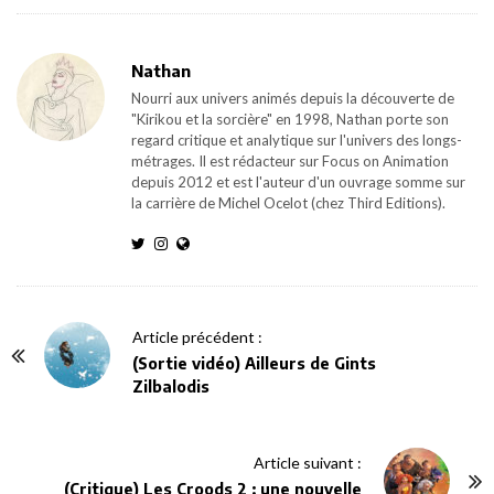
Nathan
Nourri aux univers animés depuis la découverte de
"Kirikou et la sorcière" en 1998, Nathan porte son
regard critique et analytique sur l'univers des longs-
métrages. Il est rédacteur sur Focus on Animation
depuis 2012 et est l'auteur d'un ouvrage somme sur
la carrière de Michel Ocelot (chez Third Editions).
P
Article précédent :
o
(Sortie vidéo) Ailleurs de Gints
Zilbalodis
s
t
N
Article suivant :
a
(Critique) Les Croods 2 : une nouvelle