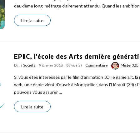
deuxième long-métrage clairement attendu. Quand les ambition
Lire la suite
EPIIC, l’école des Arts dernière générati
Dans
Société
9 janvier 2018
83 vue(s)
Commentaire
Mister3ZE
Si vous êtes intéressés par le film d’animation 3D, le game art, l
web, une école vient d’ouvrir à Montpellier, dans l’Hérault (34) :
pouvons vous assurer
…
Lire la suite