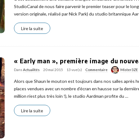
StudioCanal de nous faire parvenir le premier teaser pour le lo
version originale, réalisé par Nick Park) du studio britannique Aa
Lire la suite
« Early man », première image du nouv
Dans
Actualités
20 mai 2015
13 vue(s)
Commentaire
Mister3ZE
Alors que Shaun le mouton est toujours dans nos salles après h
places vendues avec un nombre d’écran en hausse sur la dernièr
million n’est plus très loin !), le studio Aardman profite du
…
Lire la suite