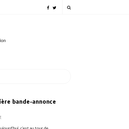
tion
ière bande-annonce
E
ourd’hui, c’est au tour de