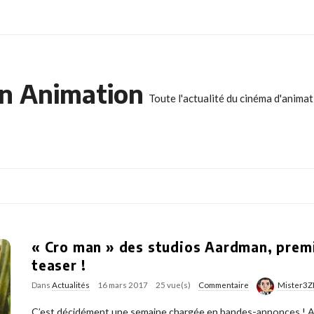
n Animation
Toute l'actualité du cinéma d'anima
« Cro man » des studios Aardman, prem
teaser !
Dans
Actualités
16 mars 2017
25 vue(s)
Commentaire
Mister3Z
C’est décidément une semaine chargée en bandes-annonces ! Auj