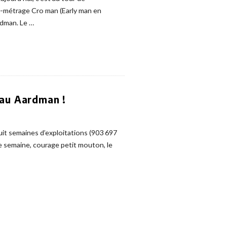
ng-métrage Cro man (Early man en
rdman. Le
…
eau Aardman !
uit semaines d’exploitations (903 697
e semaine, courage petit mouton, le