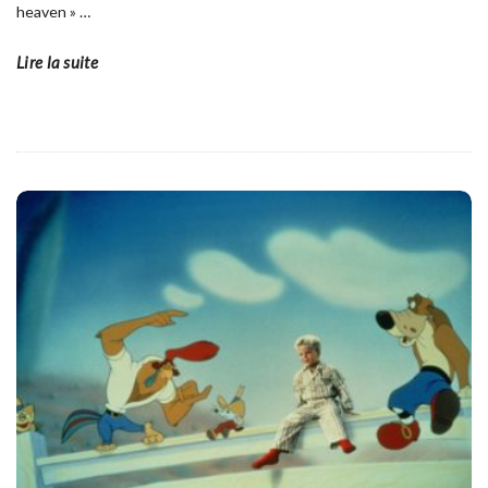
heaven »
…
Lire la suite