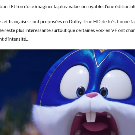
on ! Et l’on n’ose imaginer la plus-value incroyable d’une édition ul
nes et françaises sont proposées en Dolby True HD de très bonne f
ale reste plus intéressante surtout que certaines voix en VF ont cha
nt d’intensité…