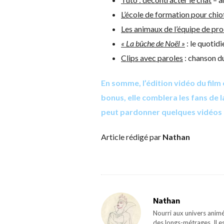
L’école de formation pour chio
Les animaux de l’équipe de pr
« La bûche de Noël »
: le quotidi
Clips avec paroles
: chanson d
En somme, l’édition vidéo du film 
bonus, elle comblera les fans de 
peut pardonner quelques vidéos 
Article rédigé par
Nathan
Nathan
Nourri aux univers animé
des longs-métrages. Il e