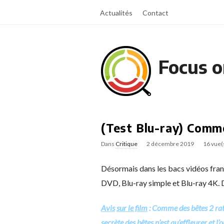
Actualités
Contact
Focus o
(Test Blu-ray) Comm
Dans
Critique
2 décembre 2019
16 vue(
Désormais dans les bacs vidéos franç
DVD, Blu-ray simple et Blu-ray 4K. D
Avis
sur le film
: Comme des bêtes 2 rate
secrète des bêtes n’est qu’effleurer et