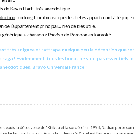
ts de Kevin Hart
: très anecdotique.
oduction
: un long trombinoscope des bêtes appartenant à l’équipe 
en de l’appartement principal… rien de très utile.
u générique + chanson
« Panda »
de Pompon en karaoké.
est très soignée et rattrape quelque peu la déception que rep
la saga ! Evidemment, tous les bonus ne sont pas essentiels ma
anecdotiques. Bravo Universal France !
s depuis la découverte de "Kirikou et la sorcière" en 1998, Nathan porte son re
st rédacteur sur Focus on Animation depuis 2012 et est l'auteur d'un ouvrage