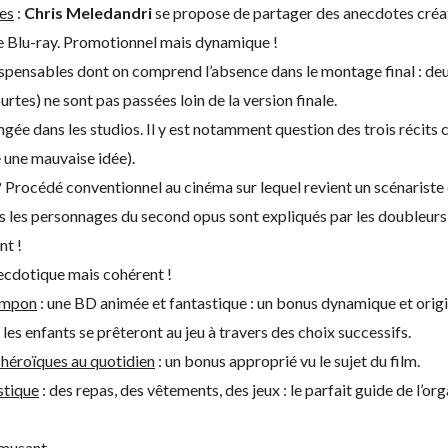
es
:
Chris Meledandri
se propose de partager des anecdotes créat
 Blu-ray. Promotionnel mais dynamique !
spensables dont on comprend l’absence dans le montage final : deu
urtes) ne sont pas passées loin de la version finale.
ngée dans les studios. Il y est notamment question des trois récits
e une mauvaise idée).
 Procédé conventionnel au cinéma sur lequel revient un scénariste 
us les personnages du second opus sont expliqués par les doubleurs
nt !
ecdotique mais cohérent !
Pompon
: une BD animée et fantastique : un bonus dynamique et origina
 les enfants se prêteront au jeu à travers des choix successifs.
héroïques au quotidien
: un bonus approprié vu le sujet du film.
stique
: des repas, des vêtements, des jeux : le parfait guide de l’o
musant.