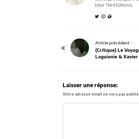
(chez Third Editions).
P
Article précédent :
o
(Critique) Le Voyag
Laguionie & Xavier
s
t
N
a
Laisser une réponse:
v
Votre adresse email ne sera pas publié
i
g
a
t
i