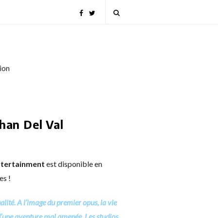
tion
han Del Val
Entertainment
est disponible en
es !
lité. A l’image du premier opus, la vie
r d’une aventure mal amenée. Les studios