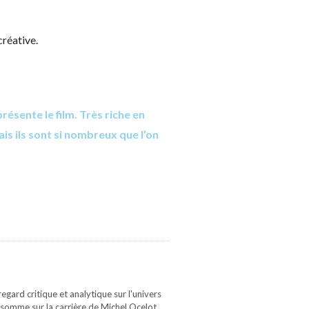
créative.
résente le film. Très riche en
is ils sont si nombreux que l’on
gard critique et analytique sur l'univers
 somme sur la carrière de Michel Ocelot