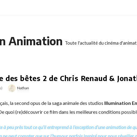
n Animation
Toute l'actualité du cinéma d'anima
e des bêtes 2 de Chris Renaud & Jonat
s)
Nathan
ais, la second opus de la saga animale des studios
Illumination 
e quoi (re)découvrir ce film dans les meilleures conditions possibl
 à peu près tout ce qu’il entreprend à l’exception d’une animation de qua
 l’on ne peut compter que sur l’humour parfois inspiré pour nous réveille