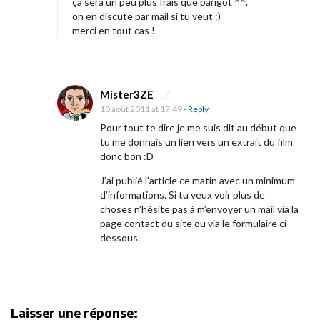
ça sera un peu plus frais que parigot ^^.
n
on en discute par mail si tu veut :)
s
merci en tout cas !
t
r
e
Mister3ZE
à
10 août 2011 at 17:49
- Reply
P
Pour tout te dire je me suis dit au début que
tu me donnais un lien vers un extrait du film
a
donc bon :D
r
J’ai publié l’article ce matin avec un minimum
i
d’informations. Si tu veux voir plus de
s
choses n’hésite pas à m’envoyer un mail via la
page contact du site ou via le formulaire ci-
dessous.
»
!
Laisser une réponse: