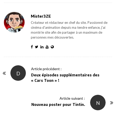
Mister3ZE
Créateur et rédacteur en chef du site. Passionné de
cinéma d'animation depuis ma tendre enfance, j'ai
monté le site afin de partager à un maximum de
personnes mes découvertes.
P
Article précédent :
D
o
Deux épisodes supplémentaires des
« Cars Toon » !
s
t
N
Article suivant :
N
a
Nouveau poster pour Tintin.
v