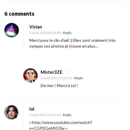
i
g
O
6 comments
a
n
t
Vivian
U
i
3 août 2011 at 20:49
- Reply
n
o
Merci pour le clin d’œil ;) Elles sont vraiment très
e
sympas ces photos je trouve en plus…
n
g
a
l
Mister3ZE
e
3 août 2011 at 20:53
- Reply
r
De rien ! Merci à toi !
i
e
d
lol
e
9 août 2011 at 20:24
- Reply
« http://www.youtube.com/watch?
1
v=CGPDGoMIO3w »