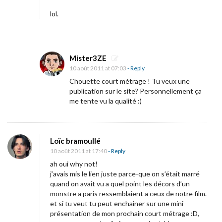
4
lol.
i
m
a
g
Mister3ZE
e
10 août 2011 at 07:03
- Reply
s
Chouette court métrage ! Tu veux une
publication sur le site? Personnellement ça
p
me tente vu la qualité :)
o
u
r
Loïc bramoullé
«
10 août 2011 at 17:40
- Reply
ah oui why not!
j’avais mis le lien juste parce-que on s’était marré
U
quand on avait vu a quel point les décors d’un
n
monstre a paris ressemblaient a ceux de notre film.
m
et si tu veut tu peut enchainer sur une mini
présentation de mon prochain court métrage :D,
o