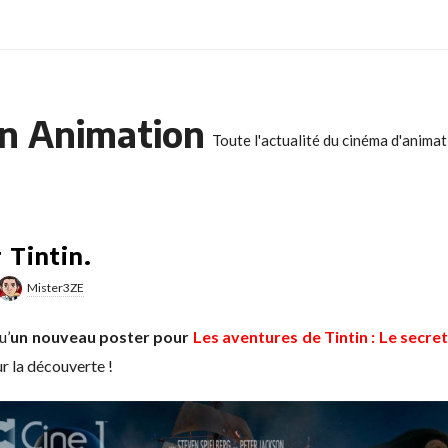
n Animation
Toute l'actualité du cinéma d'anima
 Tintin.
Mister3ZE
u’
un nouveau poster pour
Les aventures de Tintin : Le secret
r la découverte !