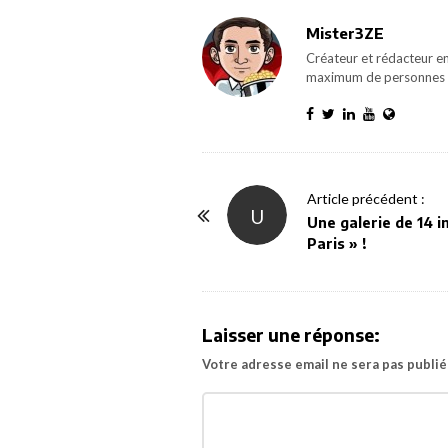
Mister3ZE
Créateur et rédacteur en
maximum de personnes 
P
Article précédent :
U
o
Une galerie de 14 
Paris » !
s
t
N
a
Laisser une réponse:
v
Votre adresse email ne sera pas publié
i
g
a