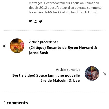
métrages. Il est rédacteur sur Focus on Animation
depuis 2012 et est l'auteur d'un ouvrage somme sur
la carrière de Michel Ocelot (chez Third Editions).
P
Article précédent :
o
(Critique) Encanto de Byron Howard &
Jared Bush
s
t
N
Article suivant :
a
(Sortie vidéo) Space Jam : une nouvelle
v
ère de Malcolm D. Lee
i
g
a
O
1 comments
t