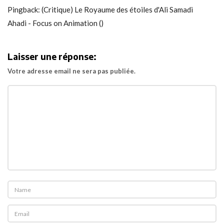
n
i
Pingback:
(Critique) Le Royaume des étoiles d'Ali Samadi
(
o
Ahadi - Focus on Animation
()
C
n
r
i
Laisser une réponse:
t
Votre adresse email ne sera pas publiée.
i
q
u
e
)
L
e
s
E
l
f