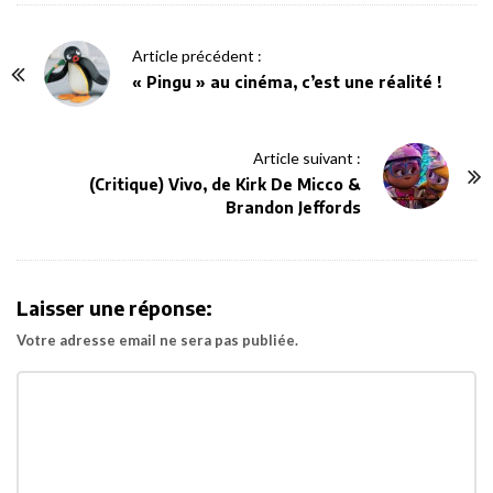
P
Article précédent :
o
« Pingu » au cinéma, c’est une réalité !
s
t
Article suivant :
N
(Critique) Vivo, de Kirk De Micco &
a
Brandon Jeffords
v
i
g
Laisser une réponse:
a
Votre adresse email ne sera pas publiée.
t
i
o
n