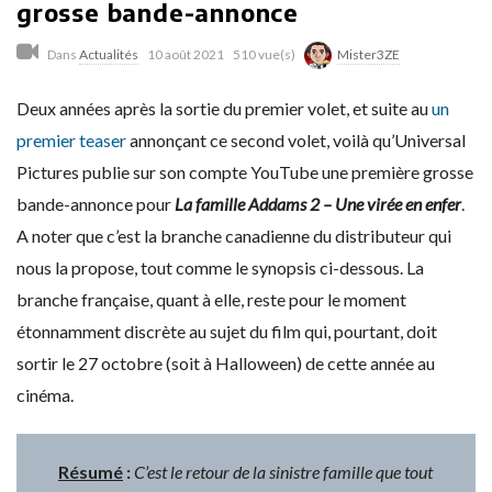
grosse bande-annonce
Dans
Actualités
10 août 2021
510 vue(s)
Mister3ZE
Deux années après la sortie du premier volet, et suite au
un
premier teaser
annonçant ce second volet, voilà qu’Universal
Pictures publie sur son compte YouTube une première grosse
bande-annonce pour
La famille Addams 2 – Une virée en enfer
.
A noter que c’est la branche canadienne du distributeur qui
nous la propose, tout comme le synopsis ci-dessous. La
branche française, quant à elle, reste pour le moment
étonnamment discrète au sujet du film qui, pourtant, doit
sortir le 27 octobre (soit à Halloween) de cette année au
cinéma.
Résumé
:
C’est le retour de la sinistre famille que tout