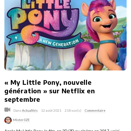
« My Little Pony, nouvelle
génération » sur Netflix en
septembre
Dans
Actualités
12 août 2021
218 vue(s)
Commentaire
Mister3ZE
Après My Little Pony, le film, en 2D/3D au cinéma en 2017, voici