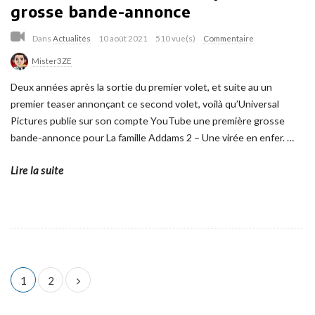
grosse bande-annonce
Dans
Actualités
10 août 2021
510 vue(s)
Commentaire
Mister3ZE
Deux années après la sortie du premier volet, et suite au un
premier teaser annonçant ce second volet, voilà qu’Universal
Pictures publie sur son compte YouTube une première grosse
bande-annonce pour La famille Addams 2 – Une virée en enfer.
…
Lire la suite
N
1
2
a
v