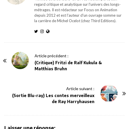
regard critique et analytique sur l'univers des longs-
métrages. Il est rédacteur sur Focus on Animation
depuis 2012 et est l'auteur d'un ouvrage somme sur
la carrière de Michel Ocelot (chez Third Editions).
P
Article précédent :
o
(Critique) Fritzi de Ralf Kukula &
Matthias Bruhn
s
t
N
Article suivant :
a
(Sortie Blu-ray) Les contes merveilleux
v
de Ray Harryhausen
i
g
a
Laisser une réponse: