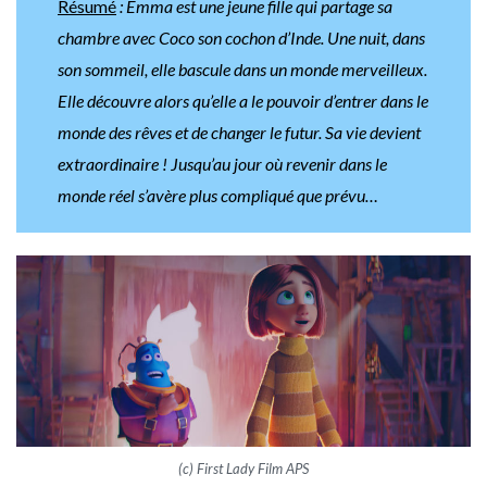
Résumé
: Emma est une jeune fille qui partage sa
chambre avec Coco son cochon d’Inde. Une nuit, dans
son sommeil, elle bascule dans un monde merveilleux.
Elle découvre alors qu’elle a le pouvoir d’entrer dans le
monde des rêves et de changer le futur. Sa vie devient
extraordinaire ! Jusqu’au jour où revenir dans le
monde réel s’avère plus compliqué que prévu…
(c) First Lady Film APS