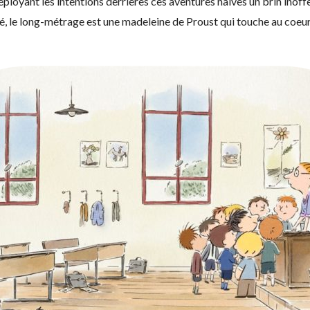
loyant les intentions derrières ces aventures naïves un brin inoff
 le long-métrage est une madeleine de Proust qui touche au coeur