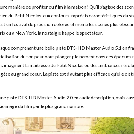
lleure manière de profiter du film à la maison ! Qu’il s’agisse des scè
dien du Petit Nicolas, aux contours imprécis caractéristiques du st
est un festival de précision colorée et même les scènes plus obscur
aris ou à New York, la nostalgie happe le spectateur.
disque comprenant une belle piste DTS-HD Master Audio 5.1 en franç
tialisation du son pour nous plonger pleinement dans ces époques rév
eurs imaginent la maîtresse du Petit Nicolas ou des ambiances résol
èse au grand coeur. La piste est d’autant plus efficace qu’elle dis
 une piste DTS-HD Master Audio 2.0 en audiodescription, mais auss
sionnage du film par le plus grand nombre.