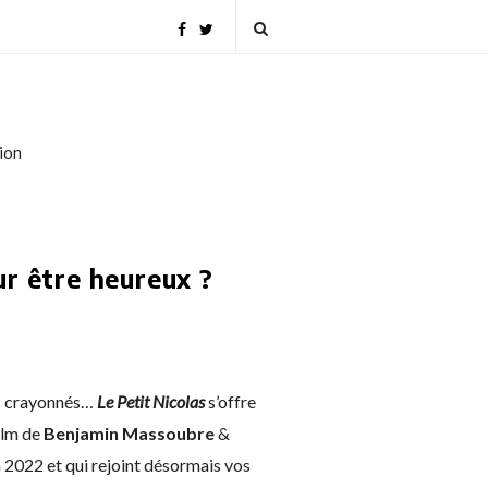
tion
ur être heureux ?
its crayonnés…
Le Petit Nicolas
s’offre
film de
Benjamin Massoubre
&
en 2022 et qui rejoint désormais vos