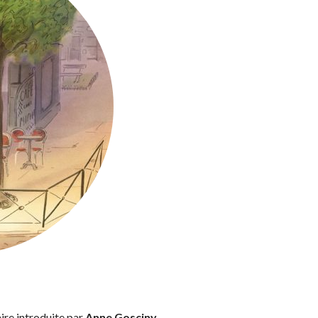
re introduite par
Anne Gosciny