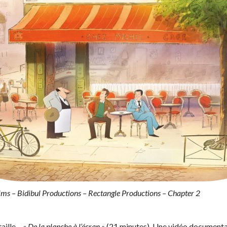
ms – Bidibul Productions – Rectangle Productions – Chapter 2
aille –
« De la planche à l’écran »
(21 minutes). Une vidéo documentai