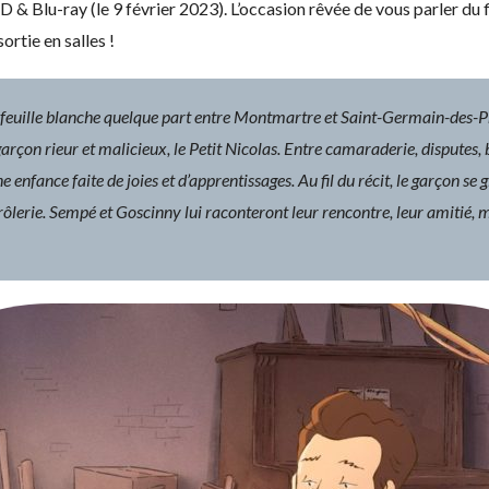
 & Blu-ray (le 9 février 2023). L’occasion rêvée de vous parler du f
ortie en salles !
 feuille blanche quelque part entre Montmartre et Saint-Germain-des-
rçon rieur et malicieux, le Petit Nicolas. Entre camaraderie, disputes, b
e enfance faite de joies et d’apprentissages. Au fil du récit, le garçon se gl
drôlerie. Sempé et Goscinny lui raconteront leur rencontre, leur amitié, m