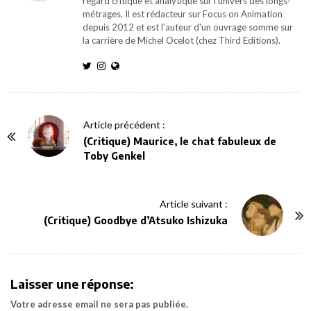
regard critique et analytique sur l'univers des longs-
métrages. Il est rédacteur sur Focus on Animation
depuis 2012 et est l'auteur d'un ouvrage somme sur
la carrière de Michel Ocelot (chez Third Editions).
P
Article précédent :
o
(Critique) Maurice, le chat fabuleux de
Toby Genkel
s
t
N
Article suivant :
a
(Critique) Goodbye d’Atsuko Ishizuka
v
i
g
Laisser une réponse:
a
Votre adresse email ne sera pas publiée.