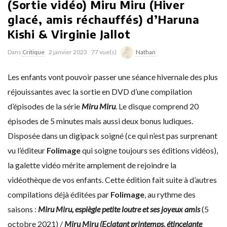
(Sortie vidéo) Miru Miru (Hiver
glacé, amis réchauffés) d’Haruna
Kishi & Virginie Jallot
Dans
Critique
2 janvier 2023
77 vue(s)
Nathan
Les enfants vont pouvoir passer une séance hivernale des plus
réjouissantes avec la sortie en DVD d’une compilation
d’épisodes de la série
Miru Miru
. Le disque comprend 20
épisodes de 5 minutes mais aussi deux bonus ludiques.
Disposée dans un digipack soigné (ce qui n’est pas surprenant
vu l’éditeur
Folimage
qui soigne toujours ses éditions vidéos),
la galette vidéo mérite amplement de rejoindre la
vidéothèque de vos enfants. Cette édition fait suite à d’autres
compilations déjà éditées par
Folimage
, au rythme des
saisons :
Miru Miru, espiègle petite loutre et ses joyeux amis
(5
octobre 2021) /
Miru Miru (Eclatant printemps, étincelante