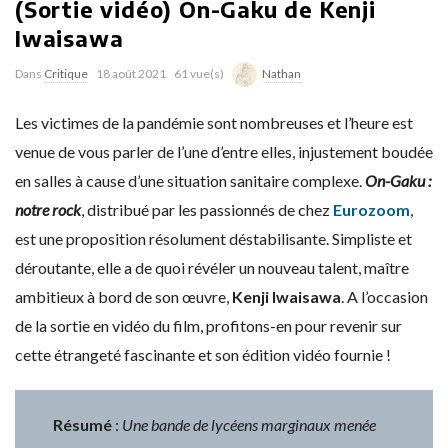
(Sortie vidéo) On-Gaku de Kenji
Iwaisawa
Dans
Critique
18 août 2021
61 vue(s)
Nathan
Les victimes de la pandémie sont nombreuses et l’heure est
venue de vous parler de l’une d’entre elles, injustement boudée
en salles à cause d’une situation sanitaire complexe.
On-Gaku :
notre rock
, distribué par les passionnés de chez
Eurozoom
,
est une proposition résolument déstabilisante. Simpliste et
déroutante, elle a de quoi révéler un nouveau talent, maître
ambitieux à bord de son œuvre,
Kenji Iwaisawa
. A l’occasion
de la sortie en vidéo du film, profitons-en pour revenir sur
cette étrangeté fascinante et son édition vidéo fournie !
Résumé
:
Une bande de lycéens marginaux menée