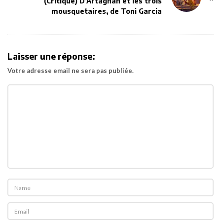
(Critique) D’Artagnan et les trois
v
mousquetaires, de Toni Garcia
i
g
a
Laisser une réponse:
t
Votre adresse email ne sera pas publiée.
i
o
n