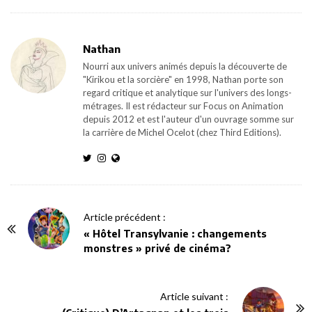
Nathan
Nourri aux univers animés depuis la découverte de
"Kirikou et la sorcière" en 1998, Nathan porte son
regard critique et analytique sur l'univers des longs-
métrages. Il est rédacteur sur Focus on Animation
depuis 2012 et est l'auteur d'un ouvrage somme sur
la carrière de Michel Ocelot (chez Third Editions).
P
Article précédent :
o
« Hôtel Transylvanie : changements
monstres » privé de cinéma?
s
t
N
Article suivant :
a