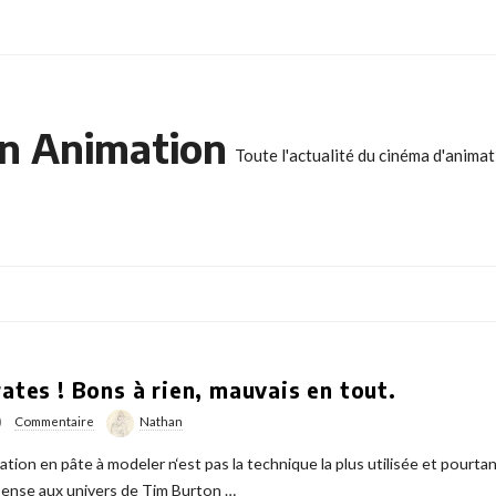
n Animation
Toute l'actualité du cinéma d'anima
rates ! Bons à rien, mauvais en tout.
)
Commentaire
Nathan
tion en pâte à modeler n‘est pas la technique la plus utilisée et pourtan
n pense aux univers de Tim Burton
…