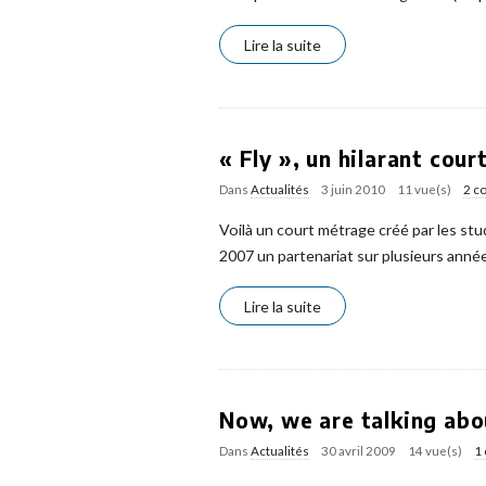
Lire la suite
« Fly », un hilarant co
Dans
Actualités
3 juin 2010
11 vue(s)
2 c
Voilà un court métrage créé par les stu
2007 un partenariat sur plusieurs anné
Lire la suite
Now, we are talking abo
Dans
Actualités
30 avril 2009
14 vue(s)
1