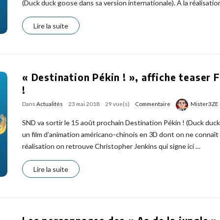
(Duck duck goose dans sa version internationale). À la réalisatio
Lire la suite
« Destination Pékin ! », affiche teaser
!
Dans
Actualités
23 mai 2018
29 vue(s)
Commentaire
Mister3ZE
SND va sortir le 15 août prochain Destination Pékin ! (Duck duck
un film d’animation américano-chinois en 3D dont on ne connaît 
réalisation on retrouve Christopher Jenkins qui signe ici
…
Lire la suite