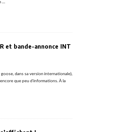
n
…
 FR et bande-annonce INT
 goose, dans sa version internationale),
encore que peu d’informations. À la