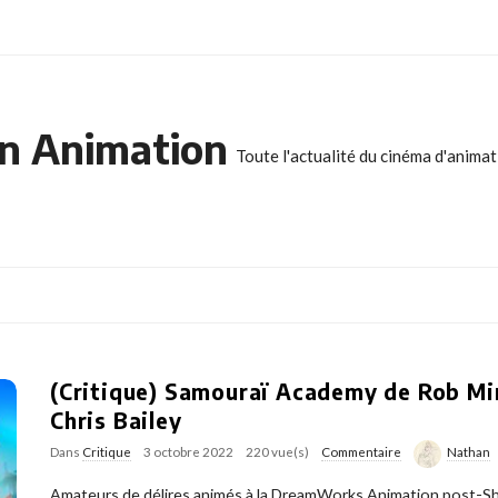
n Animation
Toute l'actualité du cinéma d'anima
(Critique) Samouraï Academy de Rob Mi
Chris Bailey
Dans
Critique
3 octobre 2022
220 vue(s)
Commentaire
Nathan
Amateurs de délires animés à la DreamWorks Animation post-Sh