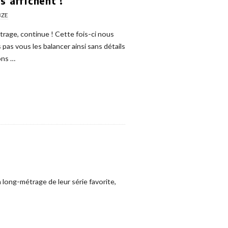
s’affichent !
3ZE
trage, continue ! Cette fois-ci nous
as vous les balancer ainsi sans détails
ons
…
n long-métrage de leur série favorite,