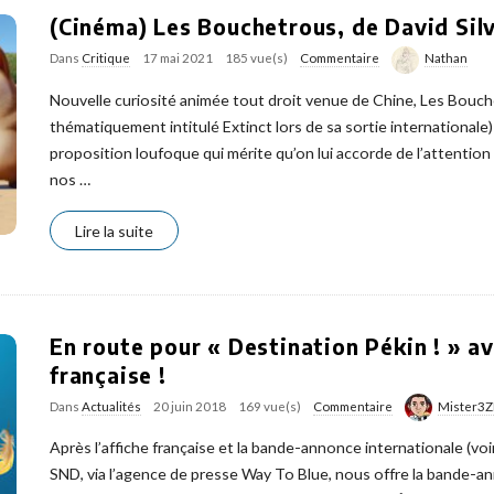
(Cinéma) Les Bouchetrous, de David Si
Dans
Critique
17 mai 2021
185 vue(s)
Commentaire
Nathan
Nouvelle curiosité animée tout droit venue de Chine, Les Bouc
thématiquement intitulé Extinct lors de sa sortie internationale)
proposition loufoque qui mérite qu’on lui accorde de l’attention 
nos
…
Lire la suite
En route pour « Destination Pékin ! » a
française !
Dans
Actualités
20 juin 2018
169 vue(s)
Commentaire
Mister3Z
Après l’affiche française et la bande-annonce internationale (voir 
SND, via l’agence de presse Way To Blue, nous offre la bande-an