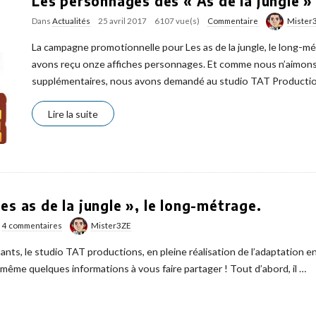
Les personnages des « As de la jungle » 
Dans
Actualités
25 avril 2017
6107 vue(s)
Commentaire
Mister
La campagne promotionnelle pour Les as de la jungle, le long-mé
avons reçu onze affiches personnages. Et comme nous n’aimons p
supplémentaires, nous avons demandé au studio TAT Producti
Lire la suite
es as de la jungle », le long-métrage.
4 commentaires
Mister3ZE
ants, le studio TAT productions, en pleine réalisation de l’adaptation e
même quelques informations à vous faire partager ! Tout d’abord, il
…