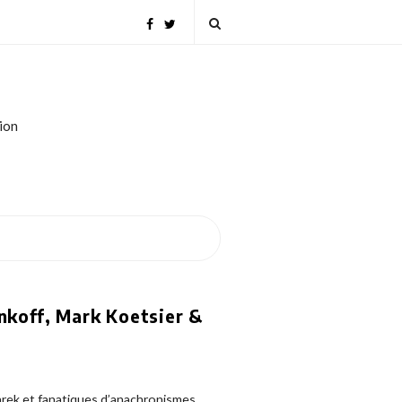
tion
nkoff, Mark Koetsier &
rek et fanatiques d’anachronismes,