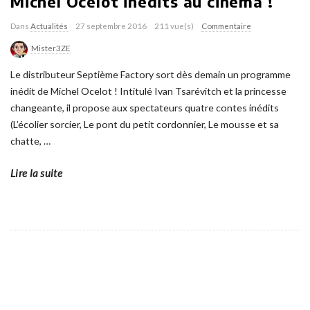
Michel Ocelot inédits au cinéma !
Dans
Actualités
27 septembre 2016
211 vue(s)
Commentaire
Mister3ZE
Le distributeur Septième Factory sort dès demain un programme
inédit de Michel Ocelot ! Intitulé Ivan Tsarévitch et la princesse
changeante, il propose aux spectateurs quatre contes inédits
(L’écolier sorcier, Le pont du petit cordonnier, Le mousse et sa
chatte,
…
Lire la suite